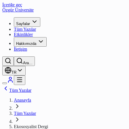
İçeriğe geç
Özgür Üniversite
Sayfalar
Tüm Yazılar
Etkinlikler
Hakkımızda
İletişim
Ara…
TR
Tüm Yazılar
Anasayfa
Tüm Yazılar
Ekososyalist Dergi