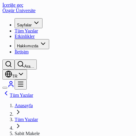
İçeriğe geç
Özgür Üniversite
Sayfalar
Tüm Yazılar
Etkinlikler
Hakkımızda
İletişim
Ara…
TR
Tüm Yazılar
Anasayfa
Tüm Yazılar
Sabit Makele